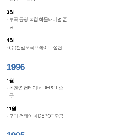
3월
부곡 공영 복합 화물터미널 준
공
4월
(주)천일모터프레이트 설립
1996
1월
옥천연 컨테이너 DEPOT 준
공
11월
구미 컨테이너 DEPOT 준공