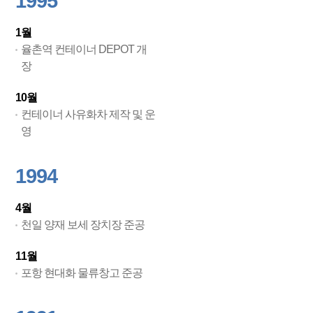
1995
1월
율촌역 컨테이너 DEPOT 개
장
10월
컨테이너 사유화차 제작 및 운
영
1994
4월
천일 양재 보세 장치장 준공
11월
포항 현대화 물류창고 준공