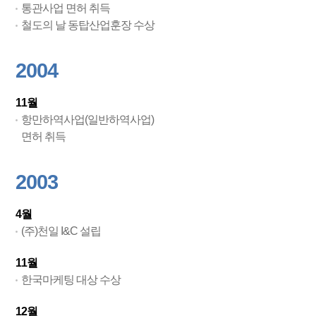
통관사업 면허 취득
철도의 날 동탑산업훈장 수상
2004
11월
항만하역사업(일반하역사업)
면허 취득
2003
4월
(주)천일 I&C 설립
11월
한국마케팅 대상 수상
12월