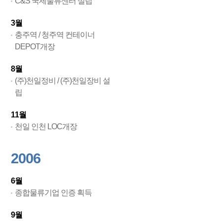
C&S 국제물류센터 설립
3월
충주역 / 청주역 컨테이너
DEPOT개장
8월
(주)천일정비 / (주)천일장비 설
립
11월
천일 인천 LOC개장
2006
6월
종합물류기업 인증 획득
9월