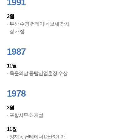
1991
3월
부산 수영 컨테이너 보세 장치
장 개장
1987
11월
육운의날 동탑산업훈장 수상
1978
3월
포항사무소 개설
11월
양재동 컨테이너 DEPOT 개