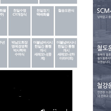
화물
천일수영
천일정기
철송오픈식
주)
CY개장식
택배화물
-
주년
박남도회장
더블넘버샤시
더블넘버샤시
명예경영학
한일간 통행
한일간 통행
박사학위
개시
개시
수여식
세레모니(중
세레모니(하
계)
이라이트)