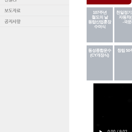
107주년
천일정기
철도의 날
자동차(
동탑산업훈장
-국문
수여식
동성종합운수
창립 50
(CY개장식)