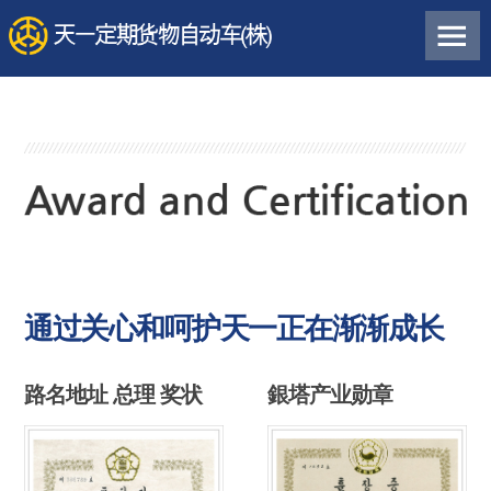
通过关心和呵护天一正在渐渐成长
路名地址 总理 奖状
銀塔产业勋章