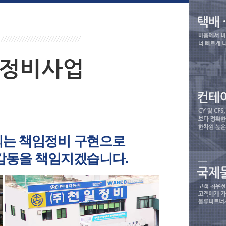
되는 책임정비 구현으로
감동을 책임지겠습니다.